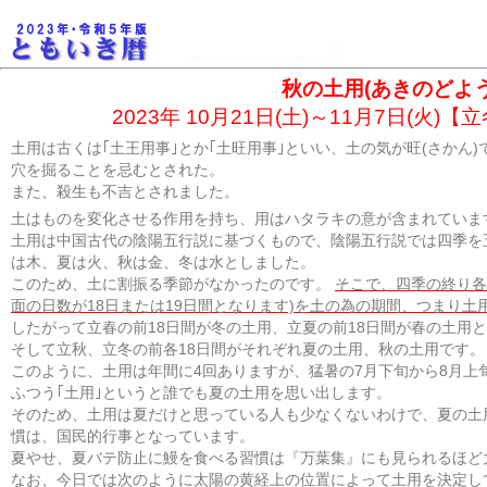
秋の土用(あきのどよう
2023年 10月21日(土)～11月7日(火)
土用は古くは｢土王用事｣とか｢土旺用事｣といい、土の気が旺(さかん
穴を掘ることを忌むとされた。
また、殺生も不吉とされました。
土はものを変化させる作用を持ち、用はハタラキの意が含まれていま
土用は中国古代の陰陽五行説に基づくもので、陰陽五行説では四季を五
は木、夏は火、秋は金、冬は水としました。
このため、土に割振る季節がなかったのです。
そこで、四季の終り各
面の日数が18日または19日間となります)を土の為の期間、つまり土
したがって立春の前18日間が冬の土用、立夏の前18日間が春の土用
そして立秋、立冬の前各18日間がそれぞれ夏の土用、秋の土用です。
このように、土用は年間に4回ありますが、猛暑の7月下旬から8月上
ふつう｢土用｣というと誰でも夏の土用を思い出します。
そのため、土用は夏だけと思っている人も少なくないわけで、夏の土
慣は、国民的行事となっています。
夏やせ、夏バテ防止に鰻を食べる習慣は『万葉集』にも見られるほど
なお、今日では次のように太陽の黄経上の位置によって土用を決定し