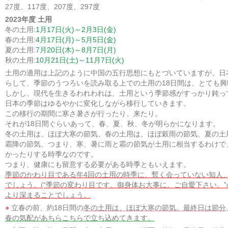
27度、117度、207度、297度
2023年度 土用
冬の土用:
1月17日(火)～2月3日(金)
春の土用:
4月17日(月)～5月5日(金)
夏の土用:
7月20日(木)～8月7日(月)
秋の土用:
10月21日(土)～11月7日(火)
土用の適用は上記のように中国の五行思想にもとづいていますが、日
らして、季節のうつろいを読み取る上での土用の18日間は、とても
しかし、現代を生きるわれわれは、土用という季節感がすっかり鈍っ
日本の季節はゆるやかに変化しながら移行していきます。
この移行の期間に寒さ暑さが行ったり、来たり。
それが18日間ぐらいあって、春、夏、秋、冬が明らかになります。
冬の土用は、ほぼ大寒の節気、春の土用は、ほぼ穀雨の節気、夏の土
霜降の節気、つまり、寒、暑に雨と霜の節気が土用に相当するわけで
かったりする時季なのです。
つまり、健康にも留意する必要がある時季ともいえます。
季節のかわり目である年4回の土用の時季に、暫く会っていない知人、
でしょう。(“季節の変わり目です。御身体お大事に。ご自愛下さい。
より深まることでしょう。
立春の前、約18日間の
冬の土用は、ほぼ大寒の節気。最終日は節分
春の気配があちらこちらで立ち込めてきます。