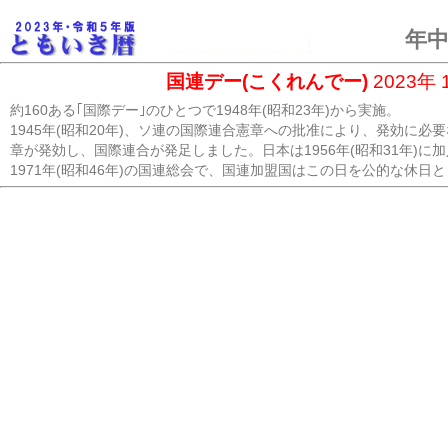
年中
国連デー(こくれんでー)
2023年 
約160ある｢国際デー｣のひとつで1948年(昭和23年)から実施。
1945年(昭和20年)、ソ連の国際連合憲章への批准により、発効に必
章が発効し、国際連合が発足しました。日本は1956年(昭和31年)に
1971年(昭和46年)の国連総会で、国連加盟国はこの日を公的な休