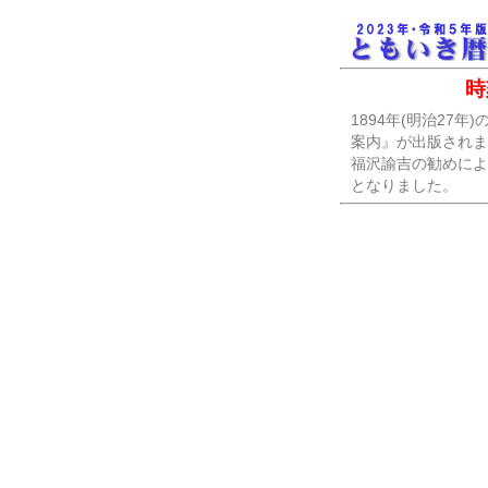
時
1894年(明治27
案内』が出版されま
福沢諭吉の勧めによ
となりました。