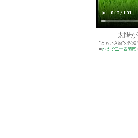
太陽
”ともいき暦”の関
■
かえで二十四節気