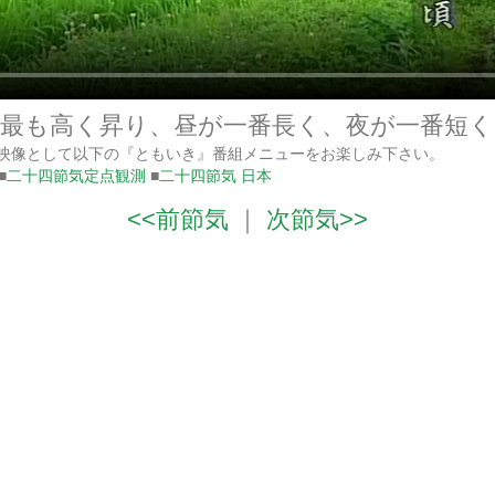
が最も高く昇り、昼が一番長く、夜が一番短く
連映像として以下の『ともいき』番組メニューをお楽しみ下さい。
■
二十四節気定点観測
■
二十四節気 日本
<<前節気
｜
次節気>>